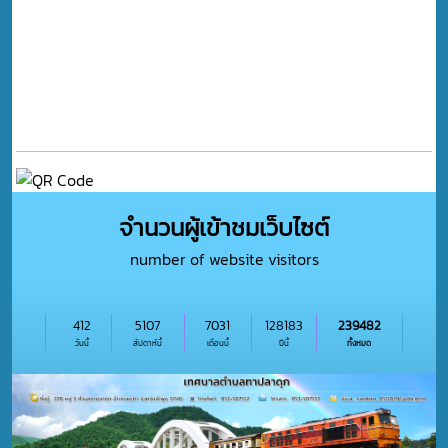
จำนวนผู้เข้าชมเว็บไซต์
number of website visitors
412
5107
7031
128183
239482
วันนี้
สัปดาห์นี้
เดือนนี้
ปีนี้
ทั้งหมด