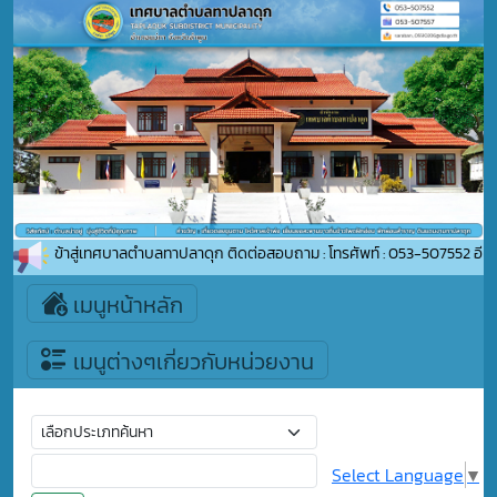
ต้อนรับเข้าสู่เทศบาลตำบลทาปลาดุก ติดต่อสอบถาม : โทรศัพท์ : 053-507552 อีเม
เมนูหน้าหลัก
เมนูต่างๆเกี่ยวกับหน่วยงาน
Select Language
▼