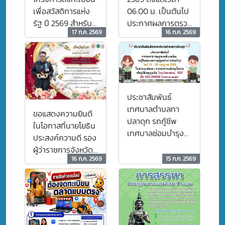
เพื่อสวัสดิการแห่ง
06.00 น. เป็นต้นไป
รัฐ ปี 2569 สำหรับผู้
ประกาศผลการตรวจ
17 ก.ค. 2569
16 ก.ค. 2569
ไม่ผ่านเกณฑ์การ
สอบคุณสมบัติผู้ลง
พิจารณาคุณสมบัติ
ทะเบียน “บัตร
สวัสดิการแห่งรัฐ
2569” รอบใหม่
ประชาสัมพันธ์
เทศบาลตำบลทา
ขอแสดงความยินดี
ปลาดุก รถกู้ชีพ
ในโอกาสที่นายโยธิน
เทศบาลซ่อมบำรุง
ประสงค์ความดี รอง
ชั่วคราว หากมีเหตุ
ผู้ว่าราชการจังหวัด
ฉุกเฉิน โทร. 1669
16 ก.ค. 2569
15 ก.ค. 2569
ลำพูน เข้ารับ
หรือ 053-976000
พระราชทานรางวัล
โรงพยาบาลแม่ทา
บุคคลผู้ปฏิบัติงาน
ขณะนี้ รถกู้ชีพของ
โครงการ TO BE
เทศบาลอยู่ระหว่าง
NUMBER ONE ดี
การซ่อมบำรุง เพื่อ
เด่น ประจำปี 2569