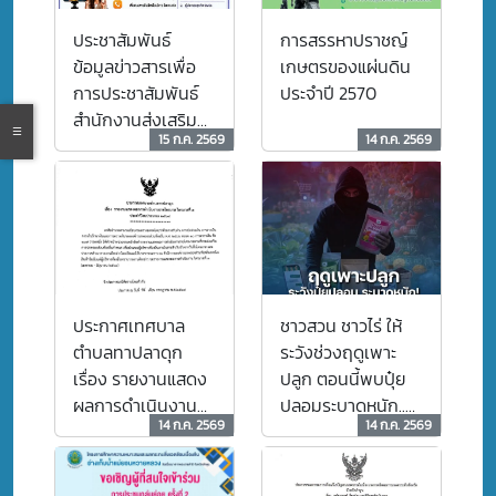
ให้พร้อมใช้งานอย่าง
ปลอดภัยและมี
ประชาสัมพันธ์
การสรรหาปราชญ์
ประสิทธิภาพสูงสุด
ข้อมูลข่าวสารเพื่อ
เกษตรของแผ่นดิน
ในการให้บริการ
การประชาสัมพันธ์
ประจำปี 2570
ประชาชนเทศบาล
สำนักงานส่งเสริม
ตำบลทาปลาดุก
15 ก.ค. 2569
14 ก.ค. 2569
การปกครองท้องถิ่น
ขออภัยในความไม่
จังหวัดลำพูน
สะดวกมา ณ ที่นี้
สำนักงานคณะ
กรรมการคุ้มครองผู้
บริโภค (สคบ.) มี
ประเด็นสำคัญที่ควร
เผยแพร่ให้แก่
ประกาศเทศบาล
ชาวสวน ชาวไร่ ให้
ประชาชนในพื้นที่
ตำบลทาปลาดุก
ระวังช่วงฤดูเพาะ
ดังนี้
เรื่อง รายงานแสดง
ปลูก ตอนนี้พบปุ๋ย
ผลการดำเนินงาน
ปลอมระบาดหนัก..
14 ก.ค. 2569
14 ก.ค. 2569
รายไตรมาส ไตรมาส
ปุ๋ยที่ขายบนโลก
ที่ 3 ประจำ
ออนไลน์มีทั้งปุ๋ยไร้
ปีงบประมาณ 2569
เลขทะเบียน