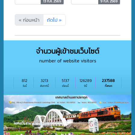
ทาปลาดุก
13 ก.ค. 2569
9 ก.ค. 2569
กรมหมื่นสุทธนารี
นาถ ขอพระองค์ทรง
พระเจริญ
« ก่อนหน้า
ถัดไป »
จำนวนผู้เข้าชมเว็บไซต์
number of website visitors
812
3213
5137
126289
237588
วันนี้
สัปดาห์นี้
เดือนนี้
ปีนี้
ทั้งหมด