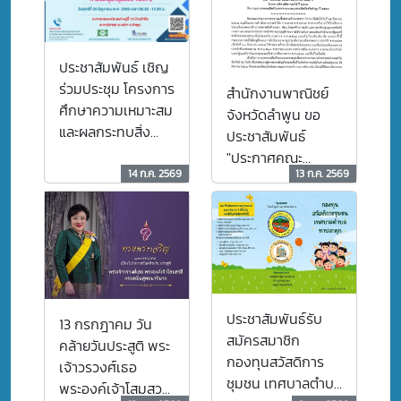
ประชาสัมพันธ์ เชิญ
ร่วมประชุม โครงการ
สำนักงานพาณิชย์
ศึกษาความเหมาะสม
จังหวัดลำพูน ขอ
และผลกระทบสิ่ง
ประชาสัมพันธ์
แวดล้อมเบื้องต้น
"ประกาศคณะ
อ่างเก็บน้ำแม่ยอน
14 ก.ค. 2569
13 ก.ค. 2569
กรรมการเพื่อแก้ไข
หวายหลวง
ปัญหาเกษตรกรอัน
เนื่องมาจากผลิตผล
การเกษตรระดับ
จังหวัด จังหวัด
ลำพูน
ประชาสัมพันธ์รับ
13 กรกฎาคม วัน
สมัครสมาชิก
คล้ายวันประสูติ พระ
กองทุนสวัสดิการ
เจ้าวรวงศ์เธอ
ชุมชน เทศบาลตำบล
พระองค์เจ้าโสมสวลี