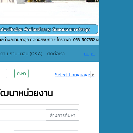
าดุก ติดต่อสอบถาม : โทรศัพท์ : 053-507552 อีเมล์ : saraban_05510206@dla.go
ะดาน ถาม-ตอบ (Q&A)
ติดต่อเรา
ก+
ก-
ค้นหา
Select Language
▼
ัฒนาหน่วยงาน
ล้างการค้นหา