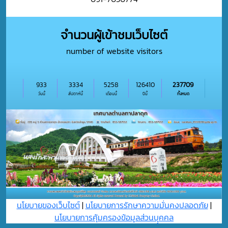
จำนวนผู้เข้าชมเว็บไซต์
number of website visitors
933
3334
5258
126410
237709
วันนี้
สัปดาห์นี้
เดือนนี้
ปีนี้
ทั้งหมด
นโยบายของเว็บไซต์
|
นโยบายการรักษาความมั่นคงปลอดภัย
|
นโยบายการคุ้มครองข้อมูลส่วนบุุคคล