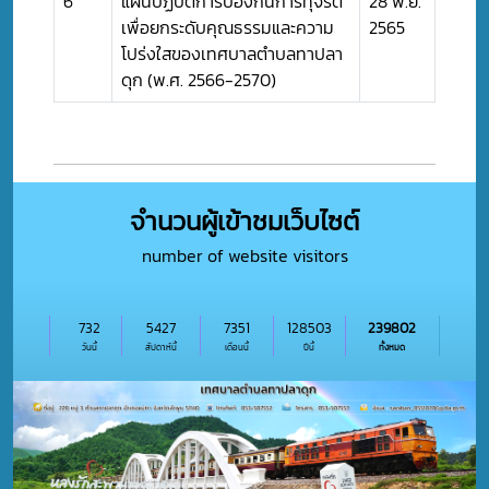
6
แผนปฏิบัติการป้องกันการทุจริต
28 พ.ย.
เพื่อยกระดับคุณธรรมและความ
2565
โปร่งใสของเทศบาลตำบลทาปลา
ดุก (พ.ศ. 2566-2570)
จำนวนผู้เข้าชมเว็บไซต์
number of website visitors
732
5427
7351
128503
239802
วันนี้
สัปดาห์นี้
เดือนนี้
ปีนี้
ทั้งหมด