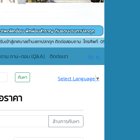
บาลตำบลทาปลาดุก ติดต่อสอบถาม : โทรศัพท์ : 053-507552 อีเมล์ : saraban_0551
ะดาน ถาม-ตอบ (Q&A)
ติดต่อเรา
ก+
ก-
ค้นหา
Select Language
▼
นอราคา
ล้างการค้นหา