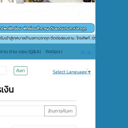
ศบาลตำบลทาปลาดุก ติดต่อสอบถาม : โทรศัพท์ : 053-507552 อีเมล์ : saraban_055
ะดาน ถาม-ตอบ (Q&A)
ติดต่อเรา
ก+
ก-
ค้นหา
Select Language
▼
เงิน
ล้างการค้นหา