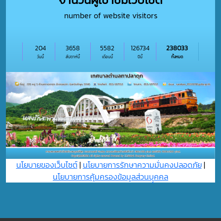
number of website visitors
204
3658
5582
126734
238033
วันนี้
สัปดาห์นี้
เดือนนี้
ปีนี้
ทั้งหมด
นโยบายของเว็บไซต์
|
นโยบายการรักษาความมั่นคงปลอดภัย
|
นโยบายการคุ้มครองข้อมูลส่วนบุุคคล