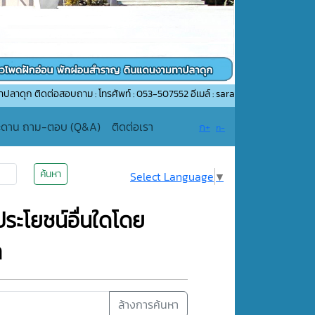
่อสอบถาม : โทรศัพท์ : 053-507552 อีเมล์ : saraban_05510206@dla.go.th
ะดาน ถาม-ตอบ (Q&A)
ติดต่อเรา
ก+
ก-
ค้นหา
Select Language
▼
ระโยชน์อื่นใดโดย
า
ล้างการค้นหา