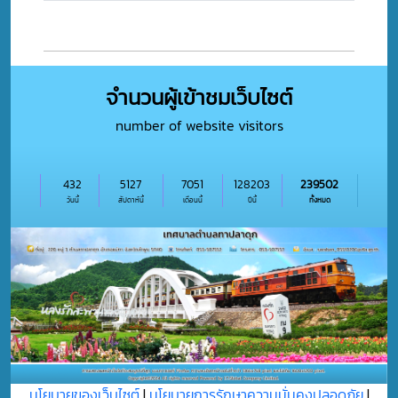
จำนวนผู้เข้าชมเว็บไซต์
number of website visitors
432
5127
7051
128203
239502
วันนี้
สัปดาห์นี้
เดือนนี้
ปีนี้
ทั้งหมด
นโยบายของเว็บไซต์
|
นโยบายการรักษาความมั่นคงปลอดภัย
|