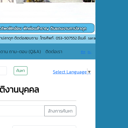
ต่อสอบถาม : โทรศัพท์ : 053-507552 อีเมล์ : saraban_05510206@dla.go.th
ะดาน ถาม-ตอบ (Q&A)
ติดต่อเรา
ก+
ก-
ค้นหา
Select Language
▼
ติงานบุคคล
ล้างการค้นหา